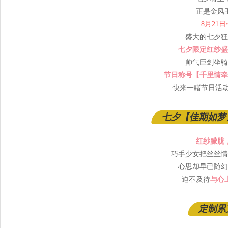
正是金风
8月21日
盛大的七夕狂
七夕限定红纱盛
帅气巨剑坐骑
节日称号【千里情牵
快来一睹节日活动
七夕【佳期如梦
红纱朦胧
巧手少女把丝丝情
心思却早已随幻
迫不及待
与心
定制累