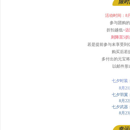
限时
活动时间：8月2
参与团购的
折扣越低~
达
则降至5折
若是提前参与未享受到
购买后若
多付出的元宝将
以邮件形
七夕时装
8月2
七夕羽翼
8月2
七夕武器
8月2
幸运