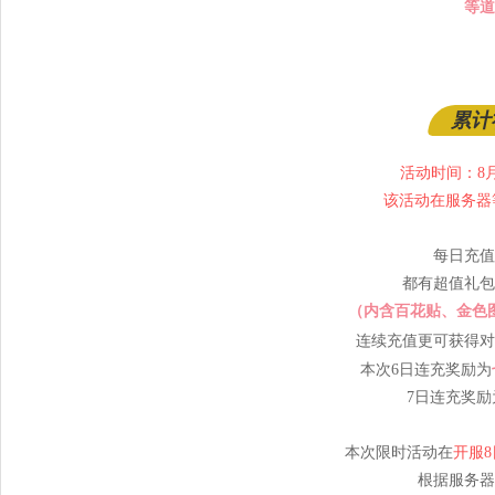
等道
累计
活动时间：8月2
该活动在服务器等
每日充值
都有超值礼包
（内含百花贴、金色
连续充值更可获得对
本次6日连充奖励为
7日连充奖励
本次限时活动在
开服
根据服务器