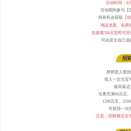
活动时间：8月2
活动期间参与【
就有机会获取
【佳
鸿运龙匙、各类
充值满760元宝即可
可由灵主自己选
招
胖胖惹人爱的
投入一定元宝
最高返还
当累充满60元宝、1
1200元宝、256
可获得一次
注意：招财猫元宝