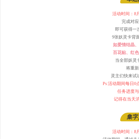
活动时间：8月2
完成对应
即可获得一
9张妖灵卡背
如爱情结晶、
百花贴、红色
当全部妖灵
将重新
灵主们快来试
Ps:活动期间每日
任务进度与
记得在当天消
集字
活动时间：8月2