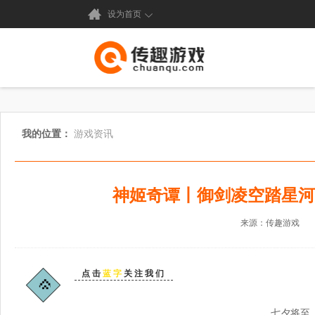
设为首页
我的位置：
游戏资讯
神姬奇谭丨御剑凌空踏星河
来源：传趣游戏
点
击
蓝字
关注我们
七夕将至