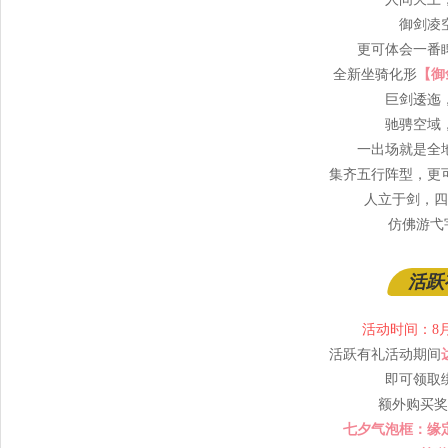
御剑凌
更可体会一番
全新坐骑化形
【御
巨剑逶迤
驰骋空域
一出场就是全
集齐五行阵型，更
人立于剑，四
仿佛游弋
活跃
活动时间：8月2
活跃有礼活动期间
即可领取
额外购买奖
七夕气泡框：缘