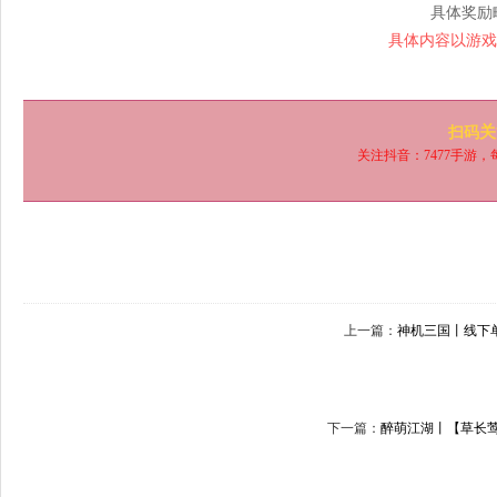
具体奖励
具体内容以游戏
关
扫码
关注抖音：7477手游
上一篇：
神机三国丨线下
下一篇：
醉萌江湖丨【草长莺