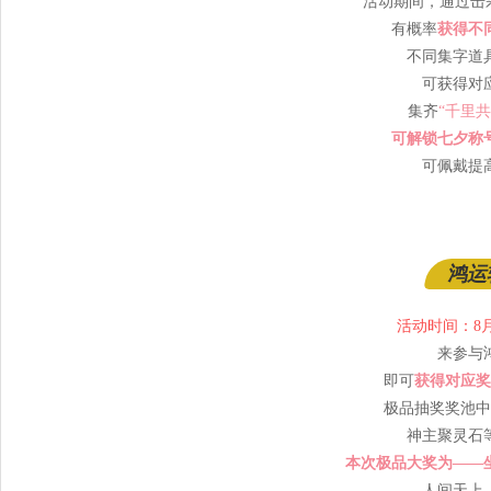
活动期间，通过击杀
有概率
获得不
不同集字道
可获得对
集齐
“千里共
可解锁七夕称
可佩戴提
鸿运
活动时间：8月2
来参与
即可
获得对应奖
极品抽奖奖池中
神主聚灵石
本次极品大奖为——
人间天上