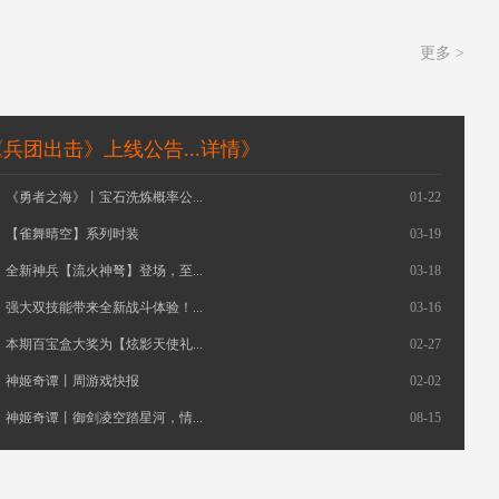
更多 >
兵团出击》上线公告...
详情》
《勇者之海》丨宝石洗炼概率公...
01-22
【雀舞晴空】系列时装
03-19
全新神兵【流火神弩】登场，至...
03-18
强大双技能带来全新战斗体验！...
03-16
本期百宝盒大奖为【炫影天使礼...
02-27
神姬奇谭丨周游戏快报
02-02
神姬奇谭丨御剑凌空踏星河，情...
08-15