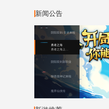
新闻公告
阴阳双剑-安卓来啦
勇者之海
勇者之海上线啦！
阴阳双剑新职业
聊斋搜神记来啦
魔界仙侠传