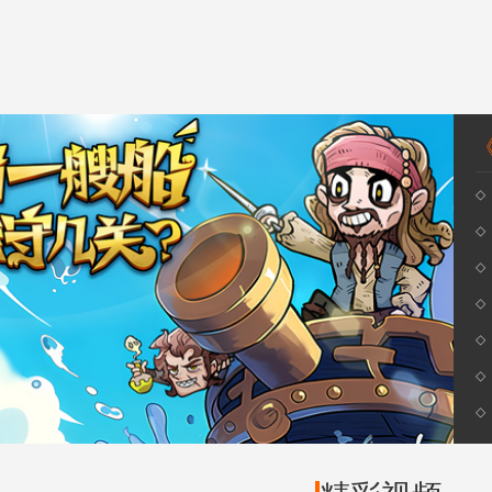
《
◇
◇
◇
◇
◇
◇
◇