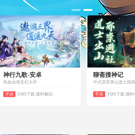
神行九歌-安卓
聊斋搜神记
热血仙侠玄幻大作
中式灵异茅山道士国
手游
扫码下载 随时畅玩
手游
扫码下载 随时