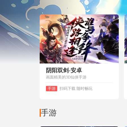
阴阳双剑-安卓
画面精美的3D仙侠手游
手游
扫码下载 随时畅玩
手游