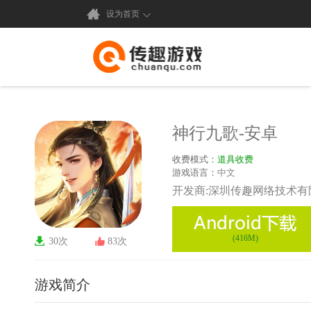
设为首页
神行九歌-安卓
收费模式：
道具收费
游戏语言：
中文
开发商:深圳传趣网络技术有
(416M)
30次
83次
游戏简介